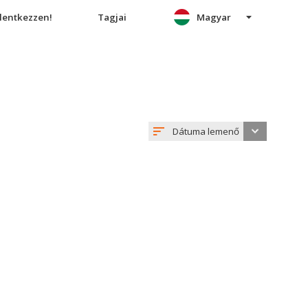
elentkezzen!
Tagjai
Magyar
Dátuma lemenő