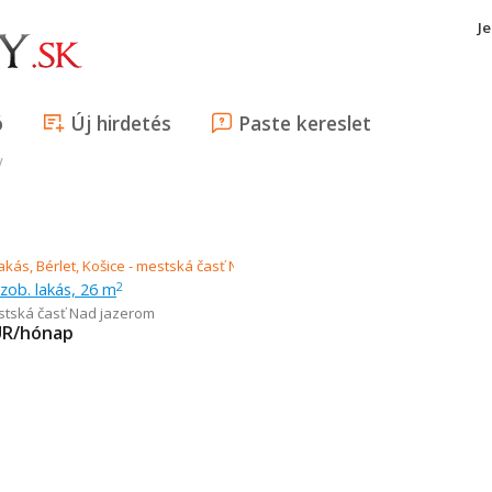
J
ó
Új hirdetés
Paste kereslet
V
szob. lakás, 26 m
2
estská časť Nad jazerom
UR/hónap