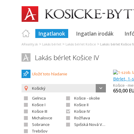
Ingatlanok
Ingatlan irodák
Inf
>
>
>
AReality.sk
Lakás bérlet
Lakás bérlet Košice
Lakás bérlet Košice I
Lakás bérlet Košice IV
Uložiť toto hladanie
Bérlet, 1-
Košice - m
Košický
650,00
E
Gelnica
Košice - okolie
Košice I
Košice II
Košice III
Košice IV
Michalovce
Rožňava
Sobrance
Spišská Nová Ves
Trebišov