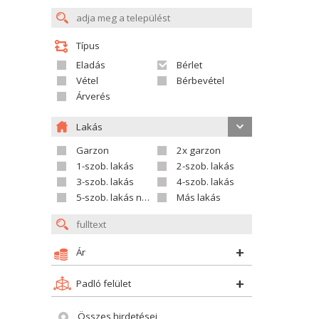
Típus
Eladás
Bérlet
Vétel
Bérbevétel
Árverés
Lakás
Garzon
2x garzon
1-szob. lakás
2-szob. lakás
3-szob. lakás
4-szob. lakás
5-szob. lakás nagyobb
Más lakás
Ár
Padló felület
Összes hirdetései