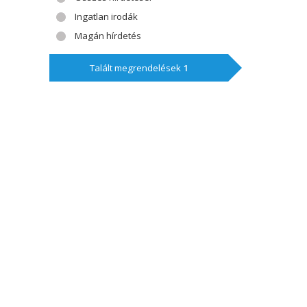
Ingatlan irodák
Magán hírdetés
Talált megrendelések
1