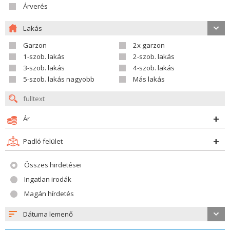
Árverés
Lakás
Garzon
2x garzon
1-szob. lakás
2-szob. lakás
3-szob. lakás
4-szob. lakás
5-szob. lakás nagyobb
Más lakás
Ár
Padló felület
Összes hirdetései
Ingatlan irodák
Magán hírdetés
Dátuma lemenő