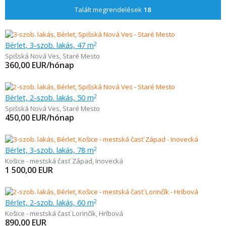
Talált megrendelések
18
Bérlet, 3-szob. lakás, 47 m
2
Spišská Nová Ves
,
Staré Mesto
360,00
EUR/hónap
Bérlet, 2-szob. lakás, 50 m
2
Spišská Nová Ves
,
Staré Mesto
450,00
EUR/hónap
Bérlet, 3-szob. lakás, 78 m
2
Košice - mestská časť Západ
,
Inovecká
1 500,00
EUR
Bérlet, 2-szob. lakás, 60 m
2
Košice - mestská časť Lorinčík
,
Hríbová
890,00
EUR