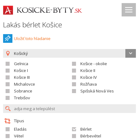
Lakás bérlet Košice
Uložiť toto hladanie
Košický
Gelnica
Košice - okolie
Košice I
Košice II
Košice III
Košice IV
Michalovce
Rožňava
Sobrance
Spišská Nová Ves
Trebišov
Típus
Eladás
Bérlet
Vétel
Bérbevétel