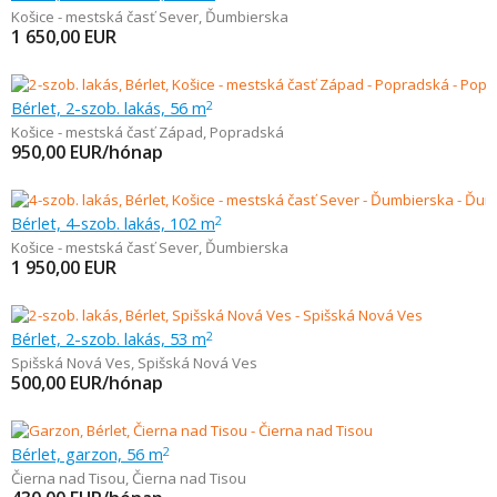
Košice - mestská časť Sever
,
Ďumbierska
1 650,00
EUR
Bérlet, 2-szob. lakás, 56 m
2
Košice - mestská časť Západ
,
Popradská
950,00
EUR/hónap
Bérlet, 4-szob. lakás, 102 m
2
Košice - mestská časť Sever
,
Ďumbierska
1 950,00
EUR
Bérlet, 2-szob. lakás, 53 m
2
Spišská Nová Ves
,
Spišská Nová Ves
500,00
EUR/hónap
Bérlet, garzon, 56 m
2
Čierna nad Tisou
,
Čierna nad Tisou