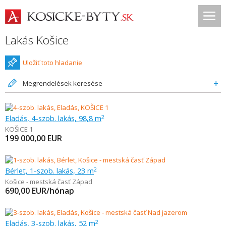
Lakás Košice
Uložiť toto hladanie
Megrendelések keresése
Eladás, 4-szob. lakás, 98,8 m
2
KOŠICE 1
199 000,00
EUR
Bérlet, 1-szob. lakás, 23 m
2
Košice - mestská časť Západ
690,00
EUR/hónap
Eladás, 3-szob. lakás, 52 m
2