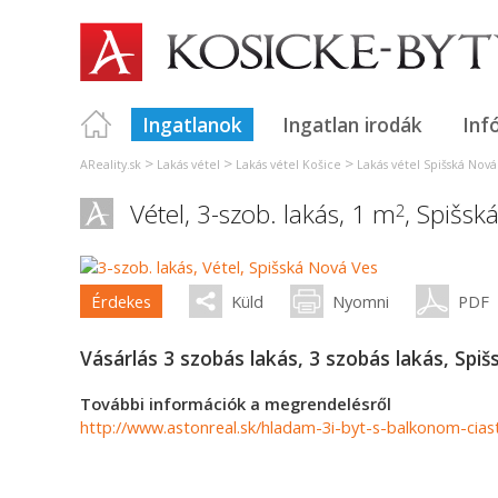
Ingatlanok
Ingatlan irodák
Inf
>
>
>
AReality.sk
Lakás vétel
Lakás vétel Košice
Lakás vétel Spišská Nová
Vétel, 3-szob. lakás, 1 m
,
Spišsk
2
Érdekes
Küld
Nyomni
PDF
Vásárlás 3 szobás lakás, 3 szobás lakás, Spi
További információk a megrendelésről