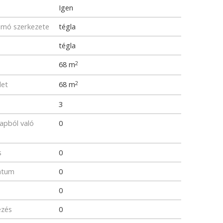
Igen
omó szerkezete
tégla
tégla
e
68 m
2
let
68 m
2
3
lapból való
0
s
0
átum
0
0
ezés
0