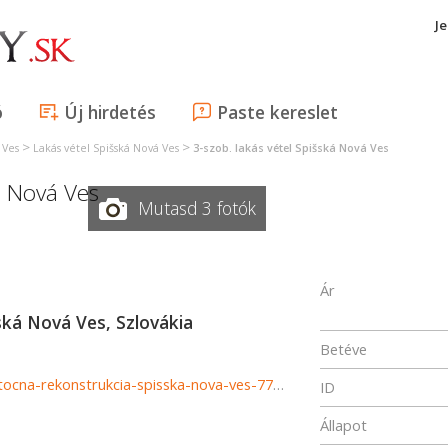
J
ó
Új hirdetés
Paste kereslet
>
>
 Ves
Lakás vétel Spišská Nová Ves
3-szob. lakás vétel Spišská Nová Ves
á Nová Ves
Mutasd 3 fotók
Ár
šská Nová Ves, Szlovákia
Betéve
http://www.astonreal.sk/hladam-3i-byt-s-balkonom-ciastocna-rekonstrukcia-spisska-nova-ves-776064
ID
Állapot