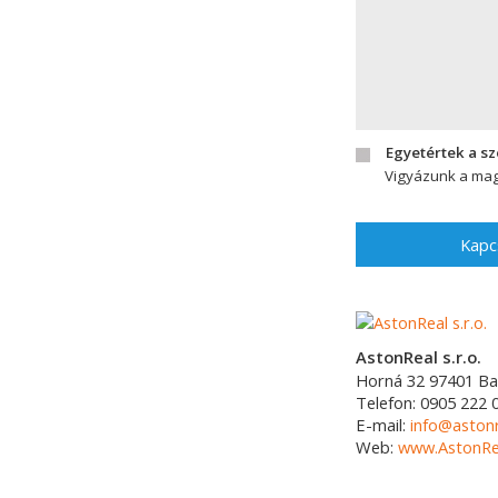
Egyetértek a s
Vigyázunk a mag
Kapc
AstonReal s.r.o.
Horná 32
97401
Ba
Telefon:
0905 222 
E-mail:
info@astonr
Web:
www.AstonRea