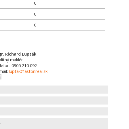
0
0
0
r. Richard Lupták
alitný maklér
lefon: 0905 210 092
mail:
luptak@astonreal.sk