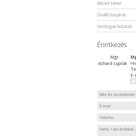
Bérlet teher
Önállő bejárat
Geológiai kutatás
Érintkezés
Mg
re
Te
E-