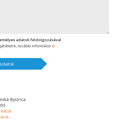
zemélyes adatok feldolgozásával
ánéletre, további információ
itt
solatok
nská Bystrica
055
eal.sk
l.sk