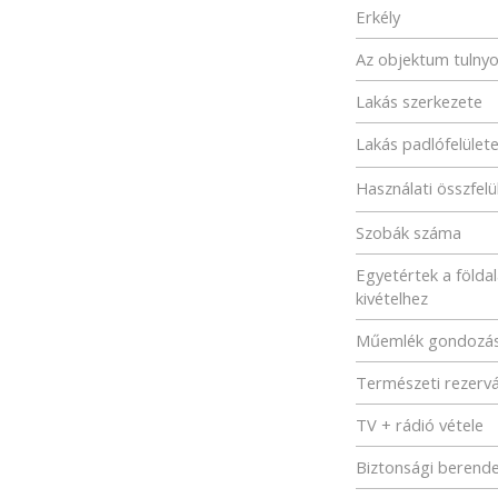
Erkély
Az objektum tulny
Lakás szerkezete
Lakás padlófelület
Használati összfelü
Szobák száma
Egyetértek a földa
kivételhez
Műemlék gondozá
Természeti rezerv
TV + rádió vétele
Biztonsági berend