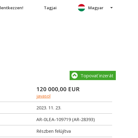
elentkezzen!
Tagjai
Magyar
Topovať inzerát
120 000,00
EUR
javasol
2023. 11. 23.
AR-0LEA-109719 (AR-28393)
Részben felújítva