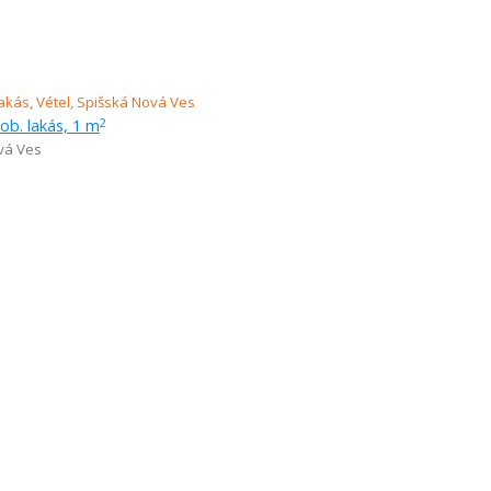
zob. lakás, 1 m
2
vá Ves