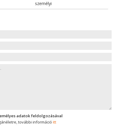
személyi
zemélyes adatok feldolgozásával
ánéletre, további információ
itt