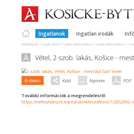
Ingatlanok
Ingatlan irodák
Inf
>
>
>
>
AReality.sk
Lakás vétel
Lakás vétel Košice
Lakás vétel Košice I
La
Vétel, 2-szob. lakás,
Košice - mest
Érdekes
Küld
Nyomni
PDF
További információk a megrendelésről
https://nehnutelnosti.eqreal.sk/nehnutelnost/12852092-v