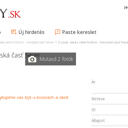
J
ó
Új hirdetés
Paste kereslet
>
kás vétel Košice - mestská časť Sever
2-szob. lakás vétel Košice - mestská časť Seve
ská časť Sever
Mutasd 2 fotók
Ár
ykupime-vas-byt-v-kosiciach-a-okoli
Betéve
ID
Állapot