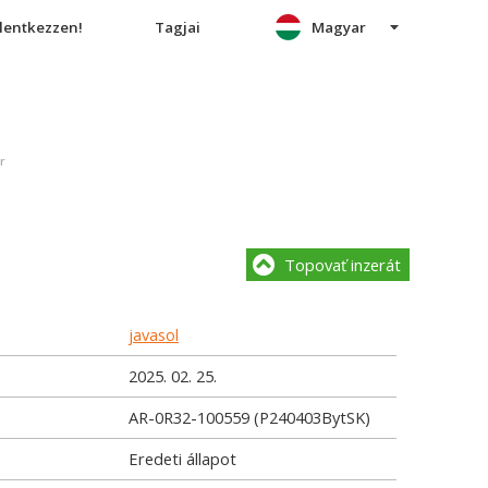
elentkezzen!
Tagjai
Magyar
r
Topovať inzerát
javasol
2025. 02. 25.
AR-0R32-100559 (P240403BytSK)
Eredeti állapot