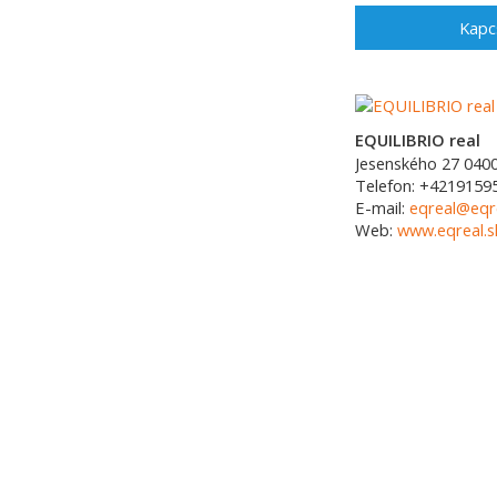
Kapc
EQUILIBRIO real
Jesenského 27
040
Telefon:
+4219159
E-mail:
eqreal@eqre
Web:
www.eqreal.s