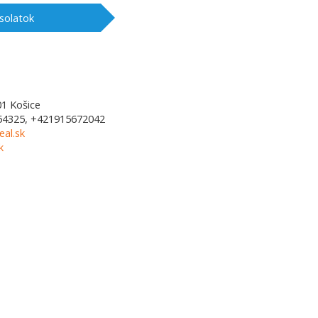
solatok
01
Košice
54325, +421915672042
al.sk
k