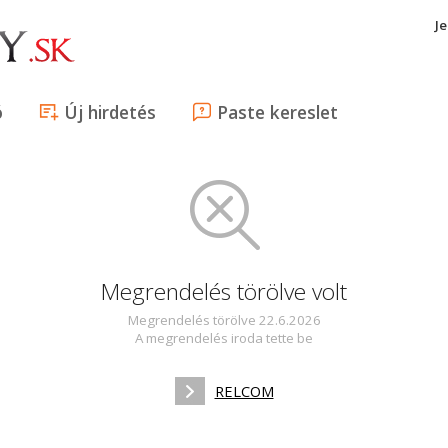
J
ó
Új hirdetés
Paste kereslet
Megrendelés törölve volt
Megrendelés törölve 22.6.2026
A megrendelés iroda tette be
RELCOM