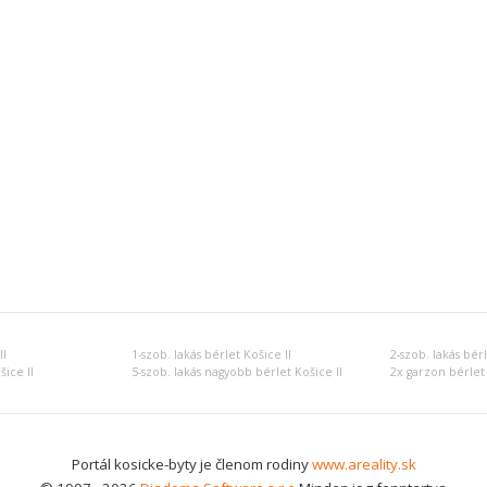
II
1-szob. lakás bérlet Košice II
2-szob. lakás bérl
šice II
5-szob. lakás nagyobb bérlet Košice II
2x garzon bérlet 
Portál kosicke-byty je členom rodiny
www.areality.sk