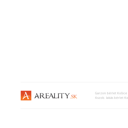
Garzon bérlet Košice 
4-szob. lakás bérlet Ko