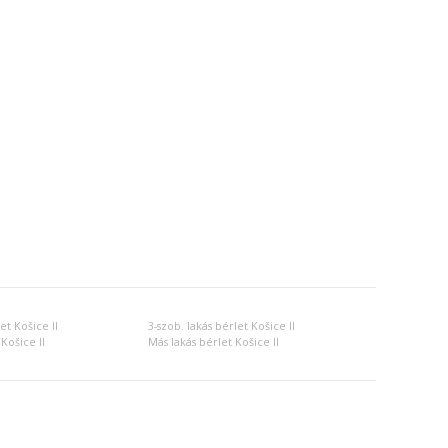
et Košice II
3-szob. lakás bérlet Košice II
Košice II
Más lakás bérlet Košice II