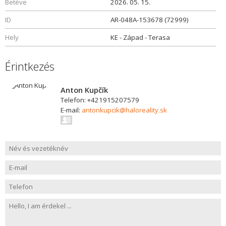
Betéve
2026. 05. 15.
ID
AR-048A-153678 (72999)
Hely
KE - Západ - Terasa
Érintkezés
Anton Kupčík
Telefon: +421915207579
E-mail:
antonkupcik@haloreality.sk