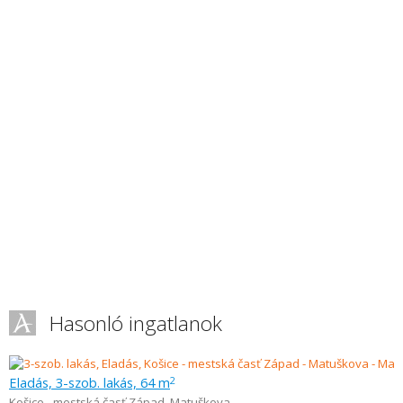
Hasonló ingatlanok
Eladás, 3-szob. lakás, 64 m
2
Košice - mestská časť Západ
,
Matuškova