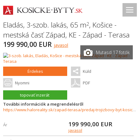
Eladás, 3-szob. lakás, 65 m
,
Košice -
2
mestská časť Západ
,
KE - Západ - Terasa
199 990,00 EUR
javasol
Mutasd 17 fotók
Érdekes
Küld
Nyomni
PDF
topovať inzerát
További információk a megrendelésről
https://www.haloreality.sk/zapad-terasa/predaj-trojizbovy-byt-kosice-zapad---terasa/72999
199 990,00
EUR
Ár
javasol