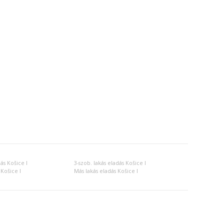
ás Košice I
3-szob. lakás eladás Košice I
Košice I
Más lakás eladás Košice I