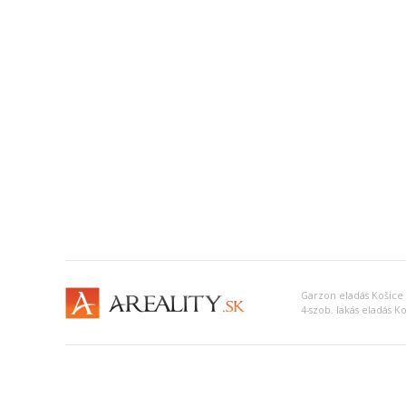
Garzon eladás Košice 
4-szob. lakás eladás Ko