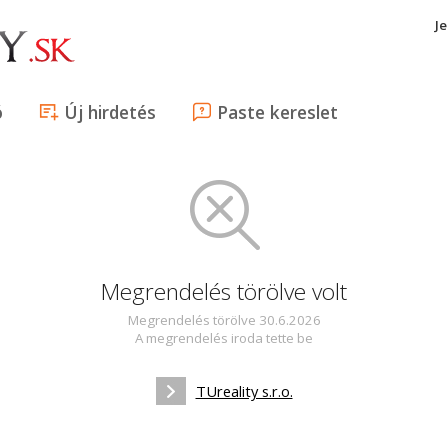
J
ó
Új hirdetés
Paste kereslet
Megrendelés törölve volt
Megrendelés törölve 30.6.2026
A megrendelés iroda tette be
TUreality s.r.o.