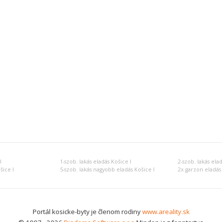
I
1-szob. lakás eladás Košice I
2-szob. lakás elad
šice I
5-szob. lakás nagyobb eladás Košice I
2x garzon eladás 
Portál kosicke-byty je členom rodiny
www.areality.sk