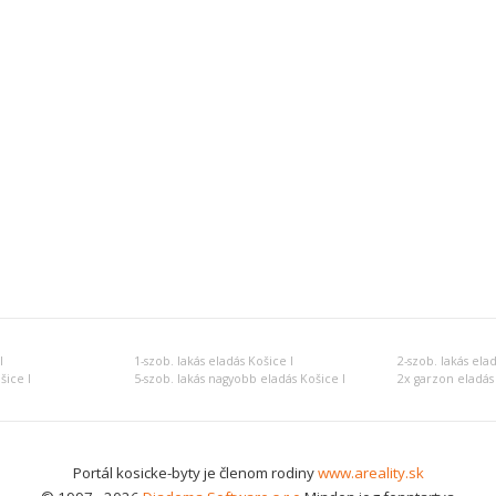
I
1-szob. lakás eladás Košice I
2-szob. lakás elad
šice I
5-szob. lakás nagyobb eladás Košice I
2x garzon eladás 
Portál kosicke-byty je členom rodiny
www.areality.sk