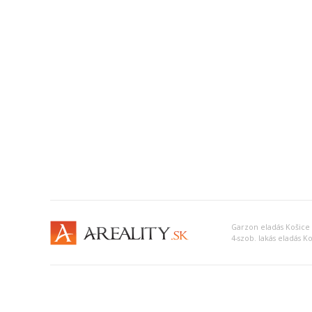
Garzon eladás Košice 
4-szob. lakás eladás Ko