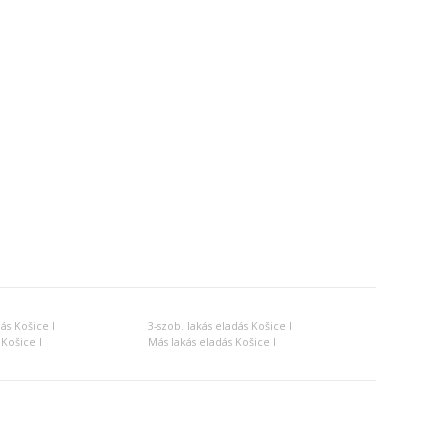
ás Košice I
3-szob. lakás eladás Košice I
Košice I
Más lakás eladás Košice I