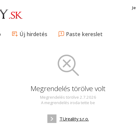
J
ó
Új hirdetés
Paste kereslet
Megrendelés törölve volt
Megrendelés törölve 2.7.2026
A megrendelés iroda tette be
TUreality s.r.o.