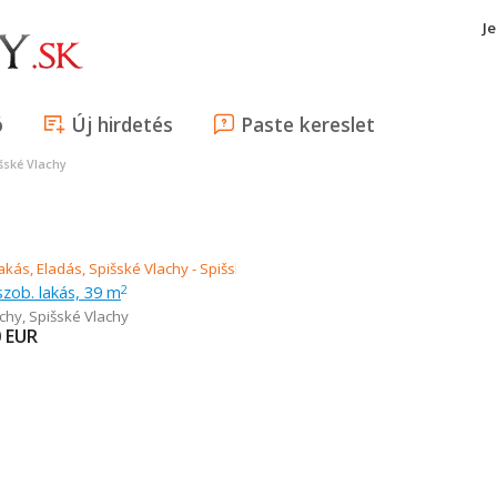
J
ó
Új hirdetés
Paste kereslet
šské Vlachy
szob. lakás, 39 m
2
achy
,
Spišské Vlachy
0
EUR