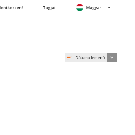
elentkezzen!
Tagjai
Magyar
Dátuma lemenő