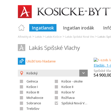
Ingatlanok
Ingatlan irodák
Inf
>
>
>
>
AReality.sk
Lakás
Lakás Košice
Lakás Spišská Nová Ves
Lakás Spi
Lakás Spišské Vlachy
Uložiť toto hladanie
Eladás, 1-
Spišské Vl
Košický
54 900,0
Gelnica
Košice - okolie
Košice I
Košice II
Košice III
Košice IV
Michalovce
Rožňava
Sobrance
Spišská Nová Ves
Trebišov