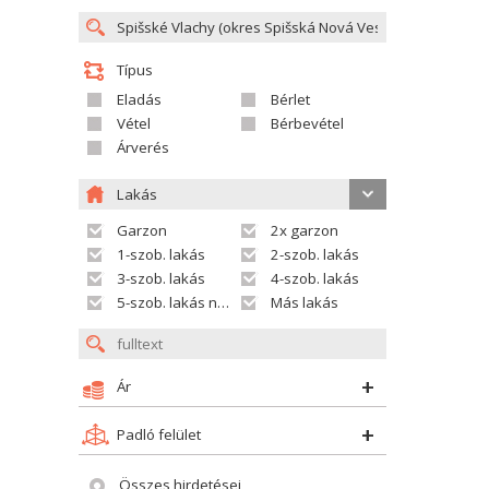
Típus
Eladás
Bérlet
Vétel
Bérbevétel
Árverés
Lakás
Garzon
2x garzon
1-szob. lakás
2-szob. lakás
3-szob. lakás
4-szob. lakás
5-szob. lakás nagyobb
Más lakás
Ár
Padló felület
Összes hirdetései