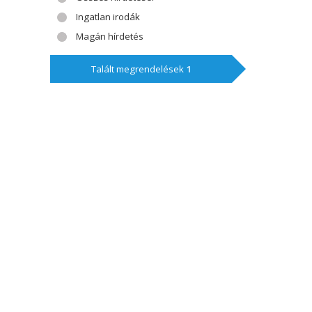
Ingatlan irodák
Magán hírdetés
Talált megrendelések
1