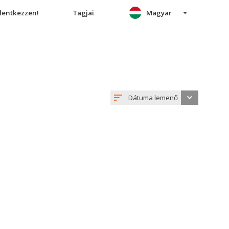
elentkezzen!
Tagjai
Magyar
Dátuma lemenő