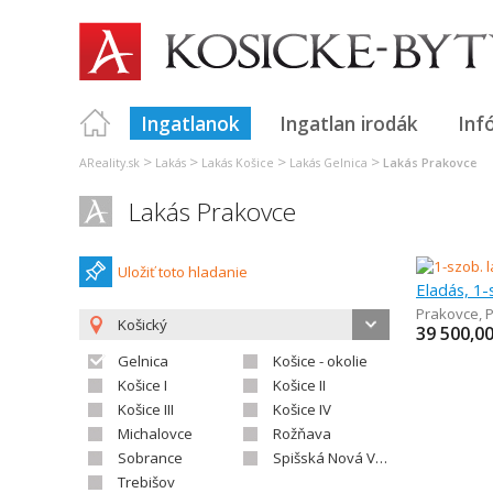
Ingatlanok
Ingatlan irodák
Inf
>
>
>
>
AReality.sk
Lakás
Lakás Košice
Lakás Gelnica
Lakás Prakovce
Lakás Prakovce
Uložiť toto hladanie
Eladás, 1-
Prakovce
,
Košický
39 500,0
Gelnica
Košice - okolie
Košice I
Košice II
Košice III
Košice IV
Michalovce
Rožňava
Sobrance
Spišská Nová Ves
Trebišov