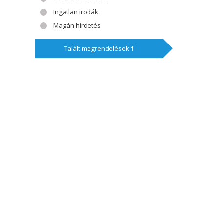
Ingatlan irodák
Magán hírdetés
Talált megrendelések
1