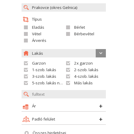
Típus
Eladás
Bérlet
Vétel
Bérbevétel
Árverés
Lakás
Garzon
2x garzon
1-szob. lakás
2-szob. lakás
3-szob. lakás
4-szob. lakás
5-szob. lakás nagyobb
Más lakás
Ár
Padló felület
Összes hirdetései