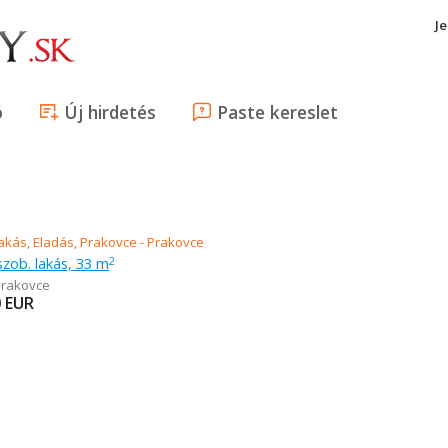
J
ó
Új hirdetés
Paste kereslet
szob. lakás, 33 m
2
Prakovce
0
EUR