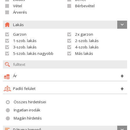
Vétel
Bérbevétel
Árverés
Lakás
Garzon
2x garzon
1-szob. lakás
2-szob. lakás
3-szob. lakás
4-szob. lakás
5-szob. lakás nagyobb
Más lakás
Ár
Padló felület
Összes hirdetései
Ingatlan irodák
Magán hírdetés
Dátuma lemenő