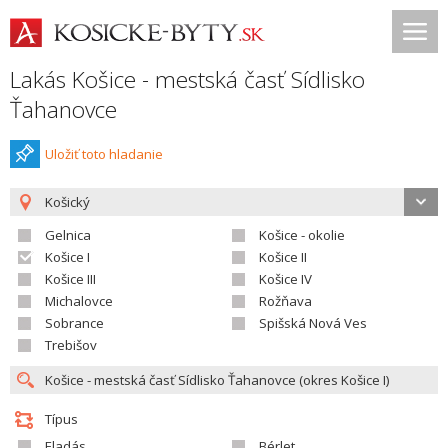
Lakás Košice - mestská časť Sídlisko
Ťahanovce
Uložiť toto hladanie
Košický
Gelnica
Košice - okolie
Košice I
Košice II
Košice III
Košice IV
Michalovce
Rožňava
Sobrance
Spišská Nová Ves
Trebišov
Típus
Eladás
Bérlet