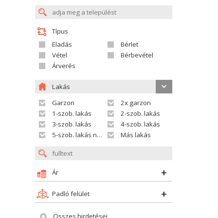
Típus
Eladás
Bérlet
Vétel
Bérbevétel
Árverés
Lakás
Garzon
2x garzon
1-szob. lakás
2-szob. lakás
3-szob. lakás
4-szob. lakás
5-szob. lakás nagyobb
Más lakás
Ár
Padló felület
Összes hirdetései