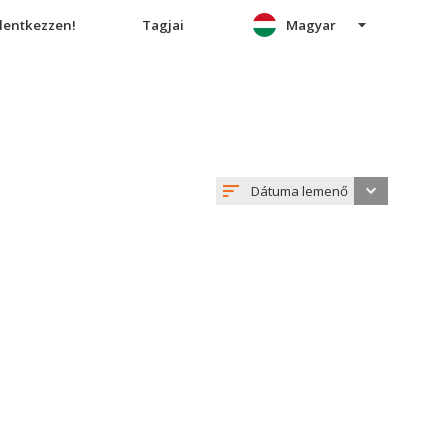
elentkezzen!
Tagjai
Magyar
Dátuma lemenő