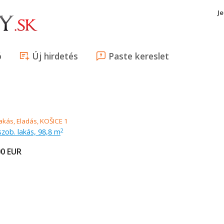
J
ó
Új hirdetés
Paste kereslet
szob. lakás, 98,8 m
2
00
EUR