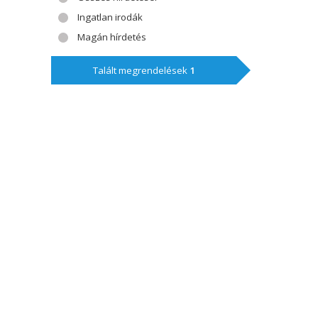
Ingatlan irodák
Magán hírdetés
Talált megrendelések
1