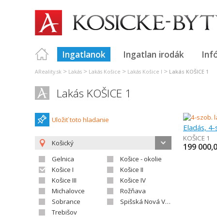
Ingatlanok
Ingatlan irodák
Inf
>
>
>
>
AReality.sk
Lakás
Lakás Košice
Lakás Košice I
Lakás KOŠICE 1
Lakás KOŠICE 1
Uložiť toto hladanie
Eladás, 4-
KOŠICE 1
Košický
199 000,
Gelnica
Košice - okolie
Košice I
Košice II
Košice III
Košice IV
Michalovce
Rožňava
Sobrance
Spišská Nová Ves
Trebišov