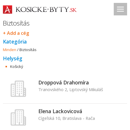
Biztosítás
+ Add a cég
Kategória
Minden
/
Biztosítás
Helység
Košický
Droppová Drahomíra
Tranovského 2, Liptovský Mikuláš
Elena Lackovicová
Cígeľská 10, Bratislava - Rača