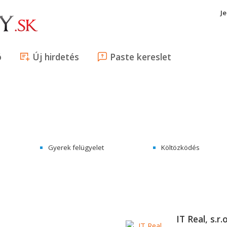
J
ó
Új hirdetés
Paste kereslet
Gyerek felügyelet
Költözködés
IT Real, s.r.o