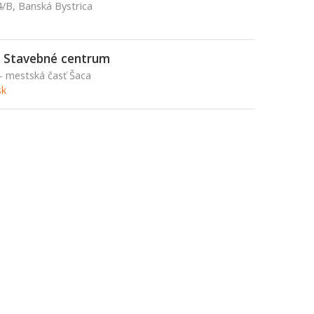
/B, Banská Bystrica
 Stavebné centrum
 - mestská časť Šaca
sk