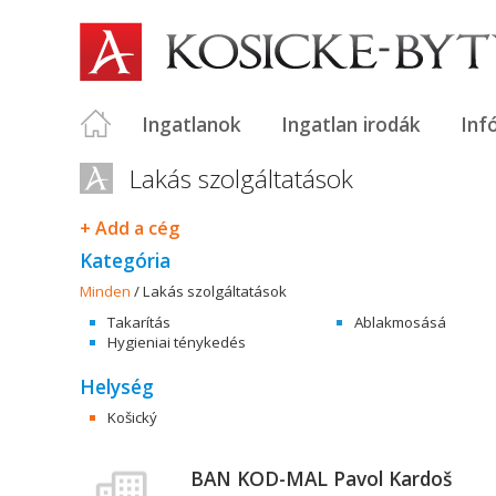
Ingatlanok
Ingatlan irodák
Inf
Lakás szolgáltatások
+ Add a cég
Kategória
Minden
/
Lakás szolgáltatások
Takarítás
Ablakmosásá
Hygieniai ténykedés
Helység
Košický
BAN KOD-MAL Pavol Kardoš