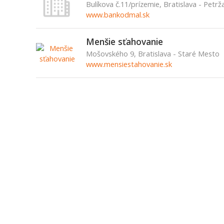
Bulíkova č.11/prízemie, Bratislava - Petrž
www.bankodmal.sk
Menšie sťahovanie
Mošovského 9, Bratislava - Staré Mesto
www.mensiestahovanie.sk