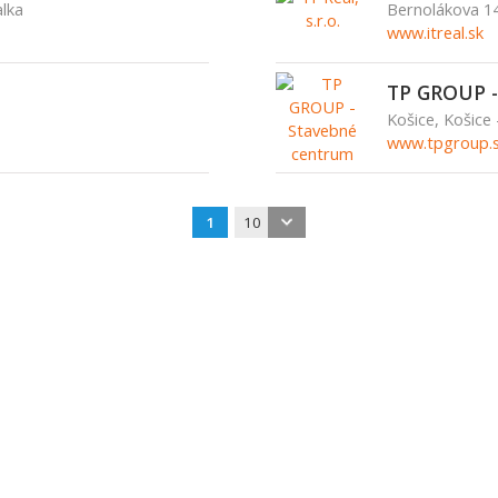
alka
Bernolákova 14
www.itreal.sk
TP GROUP -
Košice, Košice
www.tpgroup.
1
10