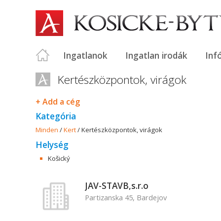
Ingatlanok
Ingatlan irodák
Inf
Kertészközpontok, virágok
+ Add a cég
Kategória
Minden
/
Kert
/
Kertészközpontok, virágok
Helység
Košický
JAV-STAVB,s.r.o
Partizanska 45, Bardejov