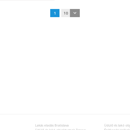
1
10
Lakás eladás Bratislava
Üdülő és lakó ob