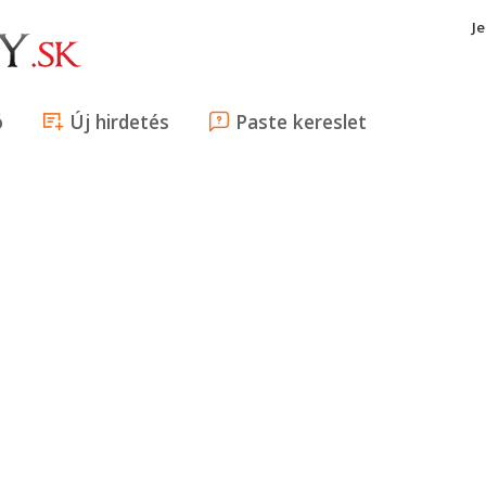
J
ó
Új hirdetés
Paste kereslet