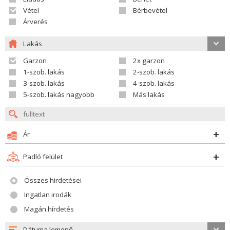
Vétel
Bérbevétel
Árverés
Lakás
Garzon
2x garzon
1-szob. lakás
2-szob. lakás
3-szob. lakás
4-szob. lakás
5-szob. lakás nagyobb
Más lakás
Ár
Padló felület
Összes hirdetései
Ingatlan irodák
Magán hírdetés
Dátuma lemenő