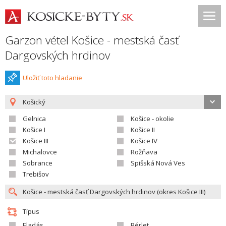
Garzon vétel Košice - mestská časť
Dargovských hrdinov
Uložiť toto hladanie
Košický
Gelnica
Košice - okolie
Košice I
Košice II
Košice III
Košice IV
Michalovce
Rožňava
Sobrance
Spišská Nová Ves
Trebišov
Típus
Eladás
Bérlet