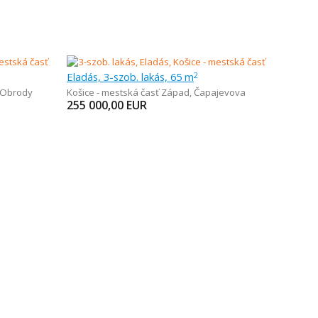
Eladás, 3-szob. lakás, 65 m
2
 Obrody
Košice - mestská časť Západ
,
Čapajevova
255 000,00
EUR