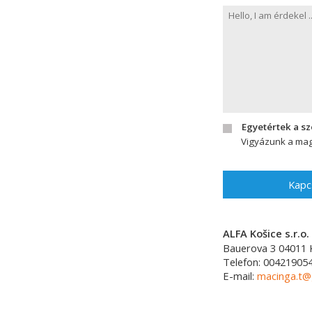
Egyetértek a s
Vigyázunk a mag
Kapc
ALFA Košice s.r.o.
Bauerova 3
04011
Telefon:
00421905
E-mail:
macinga.t@