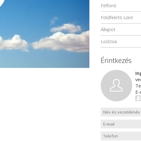
Felfonó
Földfeletti szint
Állapot
Lodzsia
Érintkezés
In
ve
Te
E-