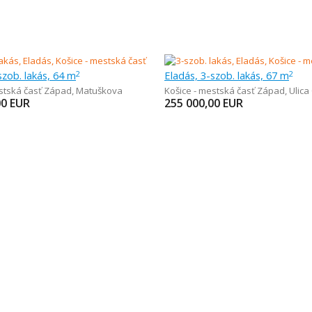
szob. lakás, 64 m
Eladás, 3-szob. lakás, 67 m
2
2
estská časť Západ
,
Matuškova
Košice - mestská časť Západ
,
Ulica
00
EUR
255 000,00
EUR