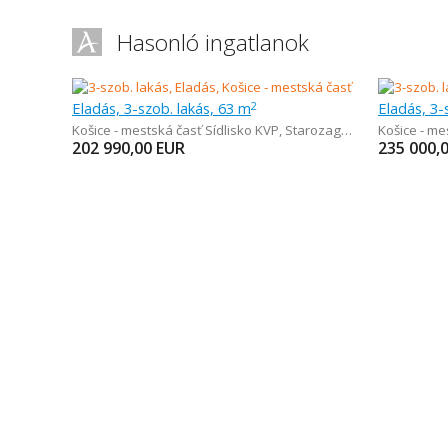
Hasonló ingatlanok
Eladás, 3-szob. lakás, 63 m
Eladás, 3-
2
Košice - mestská časť Sídlisko KVP
,
Starozagorská
Košice - m
202 990,00
EUR
235 000,