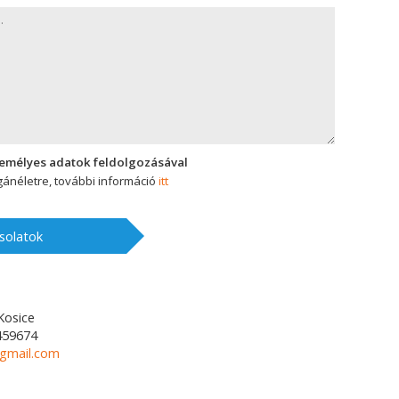
zemélyes adatok feldolgozásával
ánéletre, további információ
itt
solatok
Kosice
459674
gmail.com