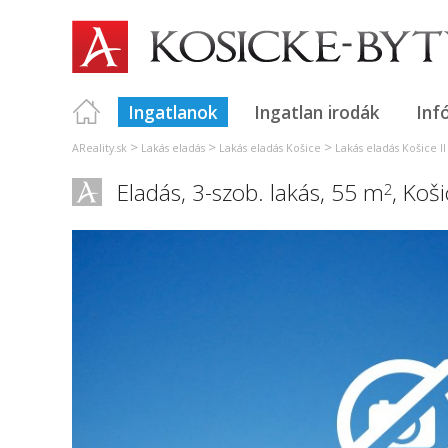
Ingatlanok
Ingatlan irodák
Inf
>
>
>
AReality.sk
Lakás eladás
Lakás eladás Košice
Lakás eladás Košice II
Eladás, 3-szob. lakás, 55 m
,
Košic
2