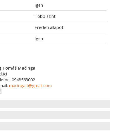
Igen
Több színt
Eredeti állapot
Igen
g Tomáš Mačinga
dúci
lefon: 0948563002
mail:
macinga.t@gmail.com