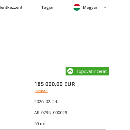
elentkezzen!
Tagjai
Magyar
Topovať inzerát
185 000,00
EUR
javasol
2026. 02. 24.
AR-073N-000029
e
55 m
2