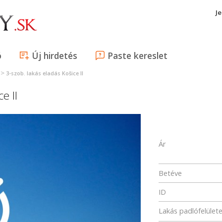
J
ó
Új hirdetés
Paste kereslet
>
3-szob. lakás eladás Košice II
e II
Ár
Betéve
ID
Lakás padlófelület