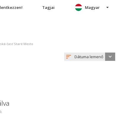
elentkezzen!
Tagjai
Magyar
tská časť Staré Mesto
Dátuma lemenő
álva
ek