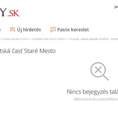
J
ó
Új hirdetés
Paste kereslet
>
>
Lakás eladás Košice - mestská časť Staré Mesto
2-szob. lakás eladás Košice - mes
stská časť Staré Mesto
Nincs bejegyzés tal
Állítsa keresési paraméter