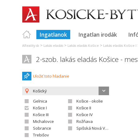
Ingatlanok
Ingatlan irodák
Inf
>
>
>
AReality.sk
Lakás eladás
Lakás eladás Košice
Lakás eladás Košice I
2-szob. lakás eladás Košice - me
Uložiť toto hladanie
Košický
Gelnica
Košice - okolie
Košice I
Košice II
Košice III
Košice IV
Michalovce
Rožňava
Sobrance
Spišská Nová Ves
Trebišov