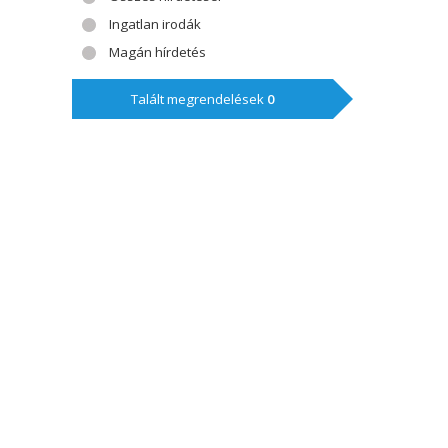
Ingatlan irodák
Magán hírdetés
Talált megrendelések
0