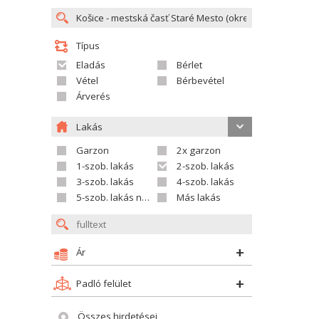
Típus
Eladás
Bérlet
Vétel
Bérbevétel
Árverés
Lakás
Garzon
2x garzon
1-szob. lakás
2-szob. lakás
3-szob. lakás
4-szob. lakás
5-szob. lakás nagyobb
Más lakás
Ár
Padló felület
Összes hirdetései