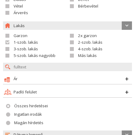
Vétel
Bérbevétel
Árverés
Lakás
Garzon
2x garzon
1-szob. lakás
2-szob. lakás
3-szob. lakás
4-szob. lakás
5-szob. lakás nagyobb
Más lakás
Ár
Padló felület
Összes hirdetései
Ingatlan irodák
Magán hírdetés
Dátuma lemenő