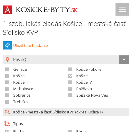
1-szob. lakás eladás Košice - mestská časť
Sídlisko KVP
Uložiť toto hladanie
Košický
Gelnica
Košice - okolie
Košice I
Košice II
Košice III
Košice IV
Michalovce
Rožňava
Sobrance
Spišská Nová Ves
Trebišov
Típus
Eladás
Bérlet