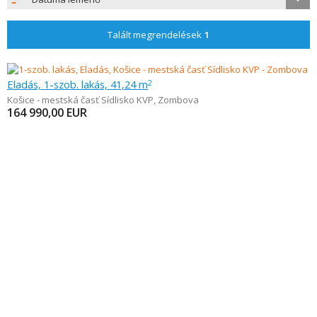
Talált megrendelések
1
Eladás, 1-szob. lakás, 41,24 m
2
Košice - mestská časť Sídlisko KVP
,
Zombova
164 990,00
EUR